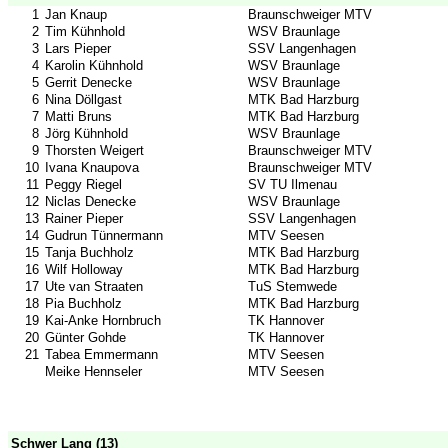
1
Jan Knaup
Braunschweiger MTV
2
Tim Kühnhold
WSV Braunlage
3
Lars Pieper
SSV Langenhagen
4
Karolin Kühnhold
WSV Braunlage
5
Gerrit Denecke
WSV Braunlage
6
Nina Döllgast
MTK Bad Harzburg
7
Matti Bruns
MTK Bad Harzburg
8
Jörg Kühnhold
WSV Braunlage
9
Thorsten Weigert
Braunschweiger MTV
10
Ivana Knaupova
Braunschweiger MTV
11
Peggy Riegel
SV TU Ilmenau
12
Niclas Denecke
WSV Braunlage
13
Rainer Pieper
SSV Langenhagen
14
Gudrun Tünnermann
MTV Seesen
15
Tanja Buchholz
MTK Bad Harzburg
16
Wilf Holloway
MTK Bad Harzburg
17
Ute van Straaten
TuS Stemwede
18
Pia Buchholz
MTK Bad Harzburg
19
Kai-Anke Hornbruch
TK Hannover
20
Günter Gohde
TK Hannover
21
Tabea Emmermann
MTV Seesen
Meike Hennseler
MTV Seesen
Schwer Lang (13)