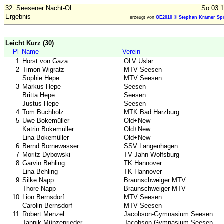
32. Seesener Nacht-OL
So 03.1
Ergebnis
erzeugt von
OE2010 © Stephan Krämer Spo
Leicht Kurz (30)
Pl
Name
Verein
1
Horst von Gaza
OLV Uslar
2
Timon Wigratz
MTV Seesen
Sophie Hepe
MTV Seesen
3
Markus Hepe
Seesen
Britta Hepe
Seesen
Justus Hepe
Seesen
4
Tom Buchholz
MTK Bad Harzburg
5
Uwe Bokemüller
Old+New
Katrin Bokemüller
Old+New
Lina Bokemüller
Old+New
6
Bernd Bornewasser
SSV Langenhagen
7
Moritz Dybowski
TV Jahn Wolfsburg
8
Garvin Behling
TK Hannover
Lina Behling
TK Hannover
9
Silke Napp
Braunschweiger MTV
Thore Napp
Braunschweiger MTV
10
Lion Bernsdorf
MTV Seesen
Carolin Bernsdorf
MTV Seesen
11
Robert Menzel
Jacobson-Gymnasium Seesen
Jannik Münzenrieder
Jacobson-Gymnasium Seesen