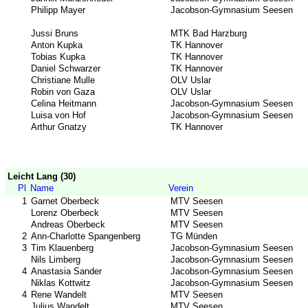
Philipp Mayer
Jacobson-Gymnasium Seesen
Jussi Bruns
MTK Bad Harzburg
Anton Kupka
TK Hannover
Tobias Kupka
TK Hannover
Daniel Schwarzer
TK Hannover
Christiane Mulle
OLV Uslar
Robin von Gaza
OLV Uslar
Celina Heitmann
Jacobson-Gymnasium Seesen
Luisa von Hof
Jacobson-Gymnasium Seesen
Arthur Gnatzy
TK Hannover
Leicht Lang (30)
Pl
Name
Verein
1
Garnet Oberbeck
MTV Seesen
Lorenz Oberbeck
MTV Seesen
Andreas Oberbeck
MTV Seesen
2
Ann-Charlotte Spangenberg
TG Münden
3
Tim Klauenberg
Jacobson-Gymnasium Seesen
Nils Limberg
Jacobson-Gymnasium Seesen
4
Anastasia Sander
Jacobson-Gymnasium Seesen
Niklas Kottwitz
Jacobson-Gymnasium Seesen
4
Rene Wandelt
MTV Seesen
Julius Wandelt
MTV Seesen