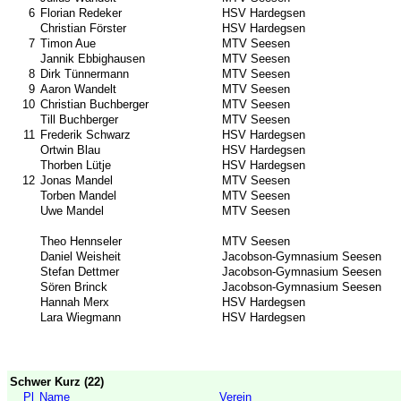
6
Florian Redeker
HSV Hardegsen
Christian Förster
HSV Hardegsen
7
Timon Aue
MTV Seesen
Jannik Ebbighausen
MTV Seesen
8
Dirk Tünnermann
MTV Seesen
9
Aaron Wandelt
MTV Seesen
10
Christian Buchberger
MTV Seesen
Till Buchberger
MTV Seesen
11
Frederik Schwarz
HSV Hardegsen
Ortwin Blau
HSV Hardegsen
Thorben Lütje
HSV Hardegsen
12
Jonas Mandel
MTV Seesen
Torben Mandel
MTV Seesen
Uwe Mandel
MTV Seesen
Theo Hennseler
MTV Seesen
Daniel Weisheit
Jacobson-Gymnasium Seesen
Stefan Dettmer
Jacobson-Gymnasium Seesen
Sören Brinck
Jacobson-Gymnasium Seesen
Hannah Merx
HSV Hardegsen
Lara Wiegmann
HSV Hardegsen
Schwer Kurz (22)
Pl
Name
Verein