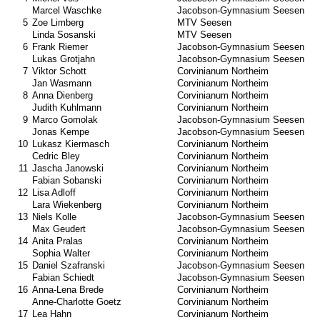
Marcel Waschke
Jacobson-Gymnasium Seesen
5
Zoe Limberg
MTV Seesen
Linda Sosanski
MTV Seesen
6
Frank Riemer
Jacobson-Gymnasium Seesen
Lukas Grotjahn
Jacobson-Gymnasium Seesen
7
Viktor Schott
Corvinianum Northeim
Jan Wasmann
Corvinianum Northeim
8
Anna Dienberg
Corvinianum Northeim
Judith Kuhlmann
Corvinianum Northeim
9
Marco Gomolak
Jacobson-Gymnasium Seesen
Jonas Kempe
Jacobson-Gymnasium Seesen
10
Lukasz Kiermasch
Corvinianum Northeim
Cedric Bley
Corvinianum Northeim
11
Jascha Janowski
Corvinianum Northeim
Fabian Sobanski
Corvinianum Northeim
12
Lisa Adloff
Corvinianum Northeim
Lara Wiekenberg
Corvinianum Northeim
13
Niels Kolle
Jacobson-Gymnasium Seesen
Max Geudert
Jacobson-Gymnasium Seesen
14
Anita Pralas
Corvinianum Northeim
Sophia Walter
Corvinianum Northeim
15
Daniel Szafranski
Jacobson-Gymnasium Seesen
Fabian Schiedt
Jacobson-Gymnasium Seesen
16
Anna-Lena Brede
Corvinianum Northeim
Anne-Charlotte Goetz
Corvinianum Northeim
17
Lea Hahn
Corvinianum Northeim