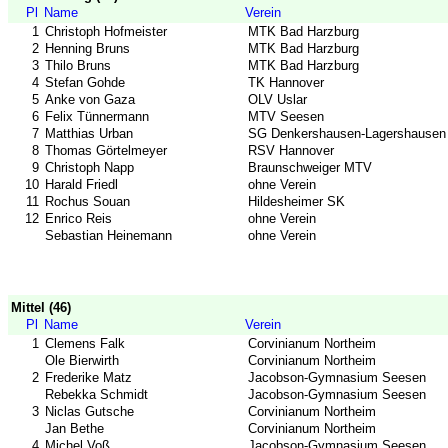
Pl
Name
Verein
1
Christoph Hofmeister
MTK Bad Harzburg
2
Henning Bruns
MTK Bad Harzburg
3
Thilo Bruns
MTK Bad Harzburg
4
Stefan Gohde
TK Hannover
5
Anke von Gaza
OLV Uslar
6
Felix Tünnermann
MTV Seesen
7
Matthias Urban
SG Denkershausen-Lagershausen
8
Thomas Görtelmeyer
RSV Hannover
9
Christoph Napp
Braunschweiger MTV
10
Harald Friedl
ohne Verein
11
Rochus Souan
Hildesheimer SK
12
Enrico Reis
ohne Verein
Sebastian Heinemann
ohne Verein
Mittel (46)
Pl
Name
Verein
1
Clemens Falk
Corvinianum Northeim
Ole Bierwirth
Corvinianum Northeim
2
Frederike Matz
Jacobson-Gymnasium Seesen
Rebekka Schmidt
Jacobson-Gymnasium Seesen
3
Niclas Gutsche
Corvinianum Northeim
Jan Bethe
Corvinianum Northeim
4
Michel Voß
Jacobson-Gymnasium Seesen