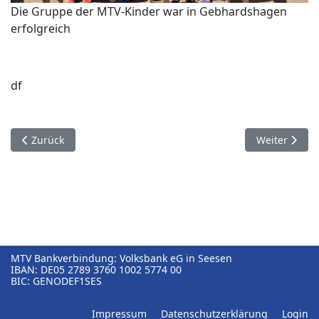
Die Gruppe der MTV-Kinder war in Gebhardshagen
erfolgreich
df
Vorheriger Beitrag: Guter Marathonlauf in Amsterdam
Nächster Bei
Zurück
Weiter
MTV Bankverbindung: Volksbank eG in Seesen
IBAN: DE05⁠ 2789⁠ 3760⁠ 1002⁠ 5774⁠ 00
BIC: GENODEF1SES
Impressum
Datenschutzerklärung
Login