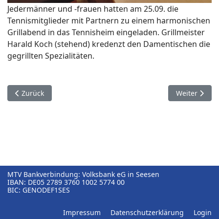
Jedermänner und -frauen hatten am 25.09. die
Tennismitglieder mit Partnern zu einem harmonischen
Grillabend in das Tennisheim eingeladen. Grillmeister
Harald Koch (stehend) kredenzt den Damentischen die
gegrillten Spezialitäten.
Vorheriger Beitrag: Mannschaften mit der Tennis Freiluftsais
Nächster Bei
Zurück
Weiter
MTV Bankverbindung: Volksbank eG in Seesen
IBAN: DE05⁠ 2789⁠ 3760⁠ 1002⁠ 5774⁠ 00
BIC: GENODEF1SES
Impressum
Datenschutzerklärung
Login