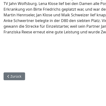
TV Jahn Wolfsburg. Lena Klose lief bei den Damen alle Pos
Erkrankung von Birte Friedrichs geplatzt war, und war de
Martin Hennseler, Jan Klose und Maik Schweizer lief knap
Anke Schwertner belegte in der D80 den siebten Platz. Vi
gewann die Strecke für Einzelstarter, weil sein Partner J
Franziska Reese erneut eine gute Leistung und wurde Zw
Vorheriger Beitrag: 43. Seesener Nacht-OL steht bevor
Zurück