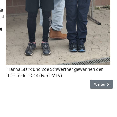
it
nd
te
Hanna Stark und Zoe Schwertner gewannen den
Titel in der D-14 (Foto: MTV)
Nächster Be
Weiter