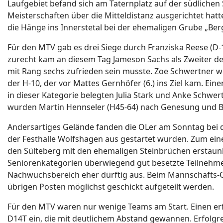
Laufgebiet befand sich am Taternplatz auf der südliche
Meisterschaften über die Mitteldistanz ausgerichtet hat
die Hänge ins Innerstetal bei der ehemaligen Grube „Berg
Für den MTV gab es drei Siege durch Franziska Reese (D-1
zurecht kam an diesem Tag Jameson Sachs als Zweiter de
mit Rang sechs zufrieden sein musste. Zoe Schwertner w
der H-10, der vor Mattes Gernhöfer (6.) ins Ziel kam. Ein
in dieser Kategorie belegten Julia Stark und Anke Schwert
wurden Martin Hennseler (H45-64) nach Genesung und Bez
Andersartiges Gelände fanden die OLer am Sonntag bei 
der Festhalle Wolfshagen aus gestartet wurden. Zum ein
den Sülteberg mit den ehemaligen Steinbrüchen erstaun
Seniorenkategorien überwiegend gut besetzte Teilnehmerf
Nachwuchsbereich eher dürftig aus. Beim Mannschafts-O
übrigen Posten möglichst geschickt aufgeteilt werden.
Für den MTV waren nur wenige Teams am Start. Einen erf
D14T ein, die mit deutlichem Abstand gewannen. Erfolgr