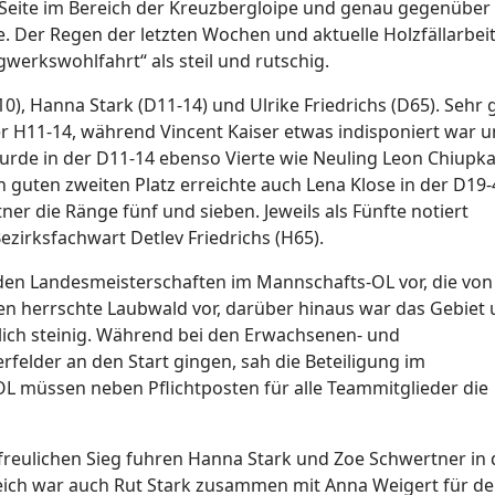
n Seite im Bereich der Kreuzbergloipe und genau gegenübe
te. Der Regen der letzten Wochen und aktuelle Holzfällarbe
werkswohlfahrt“ als steil und rutschig.
0), Hanna Stark (D11-14) und Ulrike Friedrichs (D65). Sehr 
r H11-14, während Vincent Kaiser etwas indisponiert war 
urde in der D11-14 ebenso Vierte wie Neuling Leon Chiupka
en guten zweiten Platz erreichte auch Lena Klose in der D19-
ner die Ränge fünf und sieben. Jeweils als Fünfte notiert
irksfachwart Detlev Friedrichs (H65).
den Landesmeisterschaften im Mannschafts-OL vor, die von
en herrschte Laubwald vor, darüber hinaus war das Gebiet
lich steinig. Während bei den Erwachsenen- und
elder an den Start gingen, sah die Beteiligung im
L müssen neben Pflichtposten für alle Teammitglieder die
reulichen Sieg fuhren Hanna Stark und Zoe Schwertner in 
eich war auch Rut Stark zusammen mit Anna Weigert für d