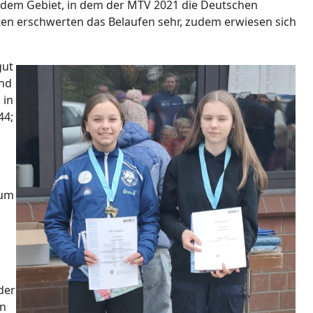
r dem Gebiet, in dem der MTV 2021 die Deutschen
iten erschwerten das Belaufen sehr, zudem erwiesen sich
gut
und
 in
44;
 um
der
en